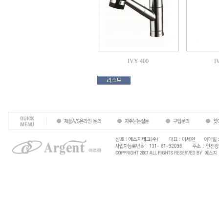
IVY 400
I